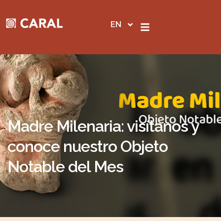
Skip
to
EN
content
Madre Milenaria: visítanos y
conoce nuestro Objeto
Notable del Mes