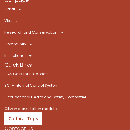
Our page
e
w
t
t
T
k
Caral
b
i
a
u
o
e
o
t
g
b
k
d
Visit
o
t
r
e
i
k
e
a
n
Research and Conservation
-
r
m
f
Community
Institutional
Quick Links
CAS Calls for Proposals
SCI – Internal Control System
Occupational Health and Safety Committee
Citizen consultation module
Cultural Trips
Contact us