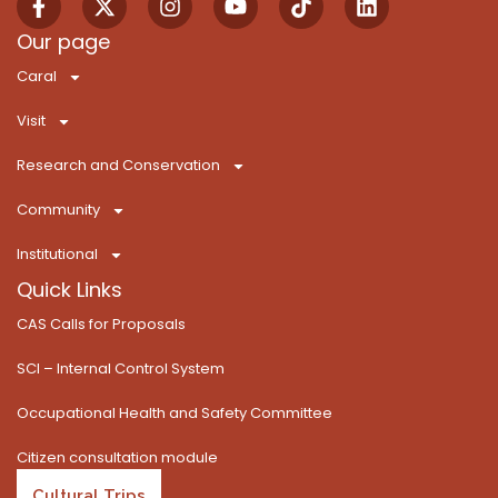
a
-
n
o
i
i
c
t
s
u
k
n
Our page
e
w
t
t
T
k
Caral
b
i
a
u
o
e
o
t
g
b
k
d
Visit
o
t
r
e
i
k
e
a
n
Research and Conservation
-
r
m
f
Community
Institutional
Quick Links
CAS Calls for Proposals
SCI – Internal Control System
Occupational Health and Safety Committee
Citizen consultation module
Cultural Trips