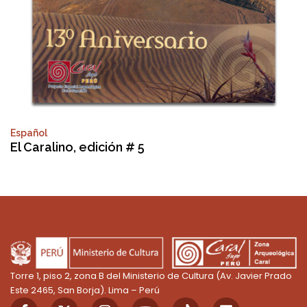
Español
El Caralino, edición # 5
Torre 1, piso 2, zona B del Ministerio de Cultura (Av. Javier Prado
Este 2465, San Borja). Lima – Perú
F
X
I
Y
T
L