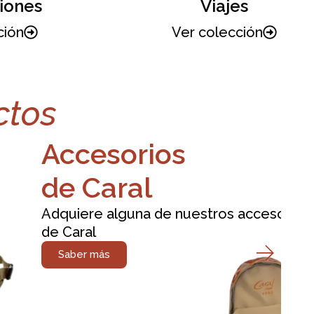
nes
Viajes
n
Ver colección
ctos
Accesorios
N
de Caral
P
Adquiere alguna de nuestros accesorios
Ad
de Caral
pu
Saber más