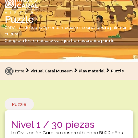
Puzzle
CARAL es de todos ¡Aprendamos juntos sobre nuestro patrimonio
cultural!
Completa los rompecabezas que hemos creado para ti.
Home
Virtual Caral Museum
Play material
Puzzle
Puzzle
Nivel 1 / 30 piezas
La Civilización Caral se desarrolló, hace 5000 años,