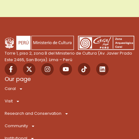
Torre 1, piso 2, zona B del Ministerio de Cultura (Av. Javier Prado
Este 2465, San Borja). Lima – Perú
F
X
I
Y
T
L
a
-
n
o
i
i
c
t
s
u
k
n
Our page
e
w
t
t
T
k
Caral
b
i
a
u
o
e
o
t
g
b
k
d
Visit
o
t
r
e
i
k
e
a
n
Research and Conservation
-
r
m
f
Community
Institutional