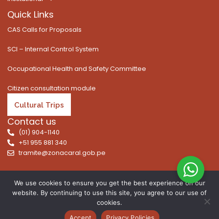
Quick Links
CAS Calls for Proposals
SCI – Internal Control System
Occupational Health and Safety Committee
Citizen consultation module
Cultural Trips
Contact us
(01) 904-1140
+51 955 881 340
tramite@zonacaral.gob.pe
We use cookies to ensure you get the best experience on our
website. By continuing to use this site, you agree to our use of
cookies.
Copyright © 2025 | All rights reserved. Caral Archaeological
Zone, Executive Unit 003 of the Ministry of Culture
Accept
Privacy Policies