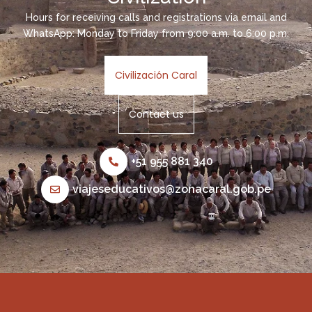
Hours for receiving calls and registrations via email and
WhatsApp: Monday to Friday from 9:00 a.m. to 6:00 p.m.
Civilización Caral
Contact us
+51 955 881 340
viajeseducativos@zonacaral.gob.pe