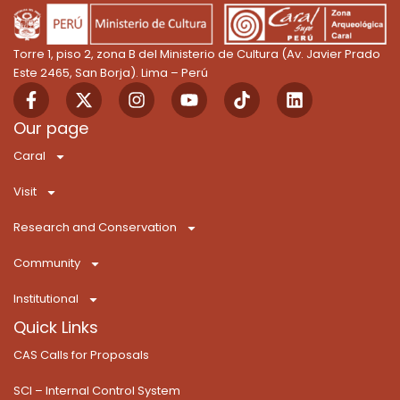
Torre 1, piso 2, zona B del Ministerio de Cultura (Av. Javier Prado
Este 2465, San Borja). Lima – Perú
F
X
I
Y
T
L
a
-
n
o
i
i
c
t
s
u
k
n
Our page
e
w
t
t
T
k
Caral
b
i
a
u
o
e
o
t
g
b
k
d
Visit
o
t
r
e
i
k
e
a
n
Research and Conservation
-
r
m
f
Community
Institutional
Quick Links
CAS Calls for Proposals
SCI – Internal Control System