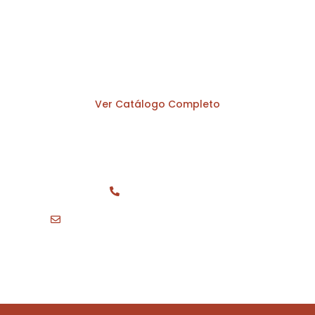
historia
Adquiere réplicas, libros y accesorios oficiales inspirados en
la civilización más antigua de América. Calidad garantizada
por la Zona Arqueológica Caral.
Ver Catálogo Completo
Contact us
+51 955 881 340
viajeseducativos@zonacaral.gob.pe