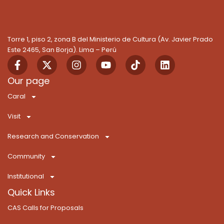
Torre 1, piso 2, zona B del Ministerio de Cultura (Av. Javier Prado
Este 2465, San Borja). Lima – Perú
F
X
I
Y
T
L
a
-
n
o
i
i
c
t
s
u
k
n
Our page
e
w
t
t
T
k
Caral
b
i
a
u
o
e
o
t
g
b
k
d
Visit
o
t
r
e
i
k
e
a
n
Research and Conservation
-
r
m
f
Community
Institutional
Quick Links
CAS Calls for Proposals