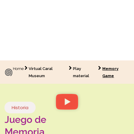
Memory Game
CARAL es de todos ¡Aprendamos juntos sobre nuestro patrimonio
cultural! Pon a prueba tus conocimientos sobre la Civilización
Caral, mira el video, luego completa el crucigrama que hemos
creado para ti.
Home
Virtual Caral
Play
Memory
Museum
material
Game
Historia
Juego de
Memoria