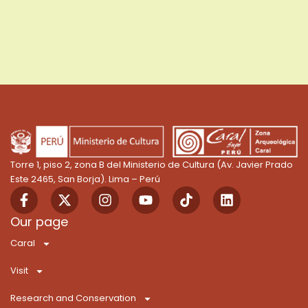
Torre 1, piso 2, zona B del Ministerio de Cultura (Av. Javier Prado
Este 2465, San Borja). Lima – Perú
F
X
I
Y
T
L
a
-
n
o
i
i
c
t
s
u
k
n
Our page
e
w
t
t
T
k
Caral
b
i
a
u
o
e
o
t
g
b
k
d
Visit
o
t
r
e
i
k
e
a
n
Research and Conservation
-
r
m