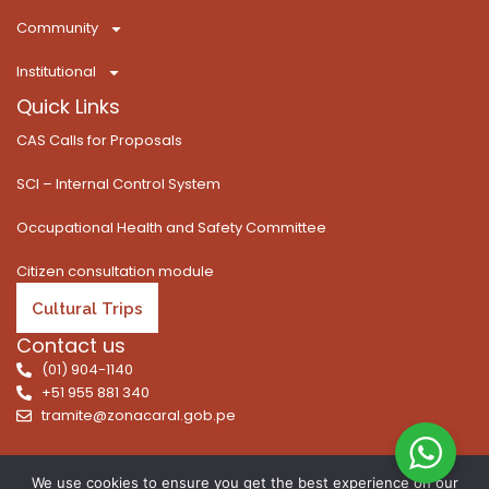
f
Community
Institutional
Quick Links
CAS Calls for Proposals
SCI – Internal Control System
Occupational Health and Safety Committee
Citizen consultation module
Cultural Trips
Contact us
(01) 904-1140
+51 955 881 340
tramite@zonacaral.gob.pe
We use cookies to ensure you get the best experience on our