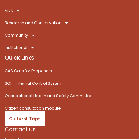
o
t
g
b
k
d
o
t
r
e
i
Visit
k
e
a
n
-
r
m
Research and Conservation
f
Community
Institutional
Quick Links
CAS Calls for Proposals
SCI – Internal Control System
Occupational Health and Safety Committee
Citizen consultation module
Cultural Trips
Contact us