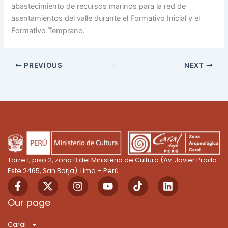
abastecimiento de recursos marinos para la red de
asentamientos del valle durante el Formativo Inicial y el
Formativo Temprano.
PREVIOUS
NEXT
Torre 1, piso 2, zona B del Ministerio de Cultura (Av. Javier Prado
Este 2465, San Borja). Lima – Perú
F
X
I
Y
T
L
a
-
n
o
i
i
c
t
s
u
k
n
Our page
e
w
t
t
T
k
b
i
a
u
o
e
Caral