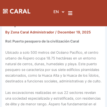
Skip
to
EN
content
Áspero
By
Zona Caral Administrador
/
December 19, 2025
Rol: Puerto pesquero de la civilización Caral
Ubicado a solo 500 metros del Océano Pacífico, el centro
urbano de Áspero ocupa 18.75 hectáreas en un entorno
natural de cerros, dunas, humedales y playa. Este puerto
pesquero se caracteriza por sus siete edificios piramidales
escalonados, como la Huaca Alta y la Huaca de los Ídolos,
destinados a funciones sociales, administrativas y de culto.
Las excavaciones realizadas en sus 22 sectores revelan
una sociedad especializada y estratificada, con residencias
de élite y de menor rango. Áspero fue fundamental en el