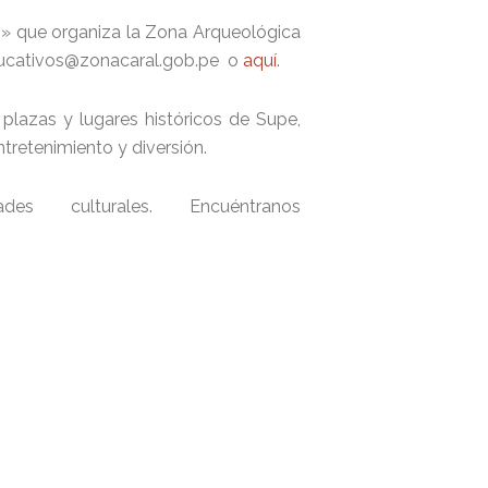
s» que organiza la Zona Arqueológica
eseducativos@zonacaral.gob.pe o
aquí
.
plazas y lugares históricos de Supe,
tretenimiento y diversión.
s culturales. Encuéntranos