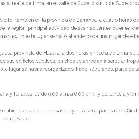
as al norte de Lima, en el valle de Supe, distrito de Supe, pro
erto, también en la provincia de Barranca, a cuatro horas de
 la región, principal actividad de sus habitantes quienes id
arino. En este lugar se halló el entierro de una mujer de éli
gueta, provincia de Huaura, a dos horas y media de Lima, se 
de sus edificios públicos, en ellos se aprecian a seres antro
ste lugar se habría reorganizado, hace 3800 años, parte de la
ana y feriados, es de 9:00 a.m. a 6:00 p.m.; y de, lunes a viern
se ubican cerca a hermosas playas. A unos pasos de la Ciud
 del río Supe.