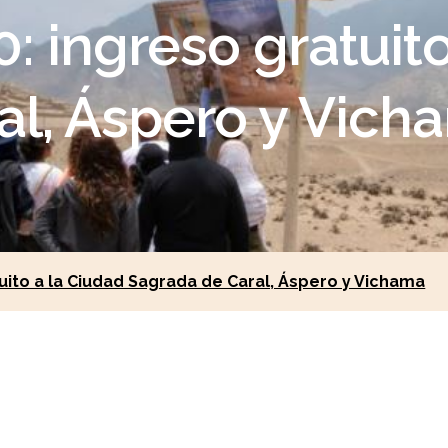
 ingreso gratuito
al, Áspero y Vich
uito a la Ciudad Sagrada de Caral, Áspero y Vichama