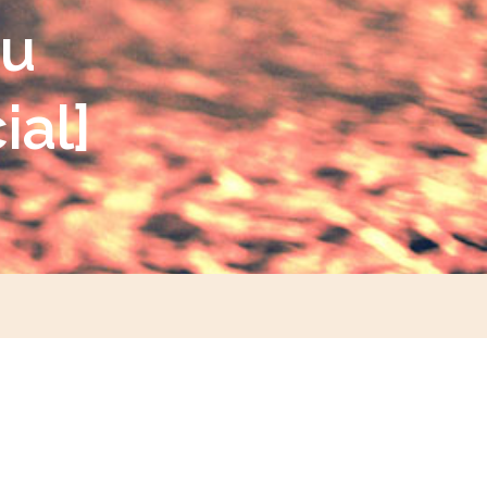
su
ial]