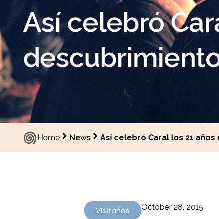
Así celebró Car
descubrimiento 
Home
News
Así celebró Caral los 21 años
October 28, 2015
Visítanos