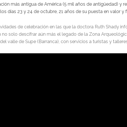
ización más antigua de América (5 mil años de antigüedad) y
os días 23 y 24 de octubre, 21 años de su puesta en valor y f
ividades de celebración en las que la doctora Ruth Shady inf
n no solo descifrar aún más el legado de la Zona Arqueológic
el valle de Supe (Barranca), con servicios a turistas y talleres