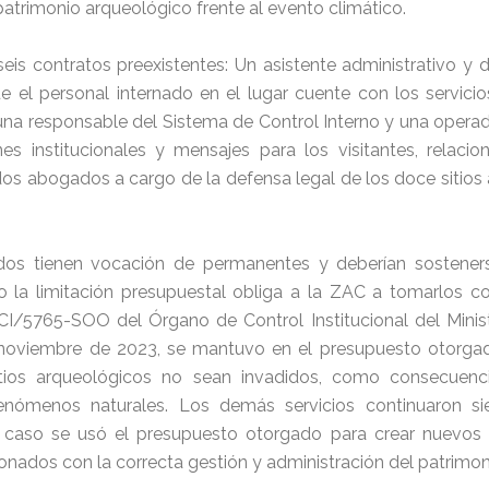
atrimonio arqueológico frente al evento climático.
seis contratos preexistentes: Un asistente administrativo y d
e el personal internado en el lugar cuente con los servic
una responsable del Sistema de Control Interno y una operad
nes institucionales y mensajes para los visitantes, rela
os abogados a cargo de la defensa legal de los doce sitios 
ados tienen vocación de permanentes y deberían sostener
ero la limitación presupuestal obliga a la ZAC a tomarlos con
/5765-SOO del Órgano de Control Institucional del Ministe
e noviembre de 2023, se mantuvo en el presupuesto otorga
itios arqueológicos no sean invadidos, como consecuenc
fenómenos naturales. Los demás servicios continuaron s
n caso se usó el presupuesto otorgado para crear nuevos s
cionados con la correcta gestión y administración del patrimo