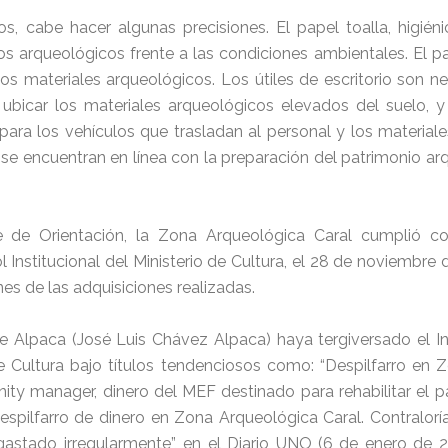
os, cabe hacer algunas precisiones. El papel toalla, higié
s arqueológicos frente a las condiciones ambientales. El pa
s materiales arqueológicos. Los útiles de escritorio son nec
a ubicar los materiales arqueológicos elevados del suelo, y
n para los vehículos que trasladan al personal y los material
se encuentran en línea con la preparación del patrimonio ar
e de Orientación, la Zona Arqueológica Caral cumplió 
 Institucional del Ministerio de Cultura, el 28 de noviembre
es de las adquisiciones realizadas.
e Alpaca (José Luis Chávez Alpaca) haya tergiversado el I
 de Cultura bajo títulos tendenciosos como: “Despilfarro en
y manager, dinero del MEF destinado para rehabilitar el pat
espilfarro de dinero en Zona Arqueológica Caral. Contralorí
s gastado irregularmente”, en el Diario UNO (6 de enero de 