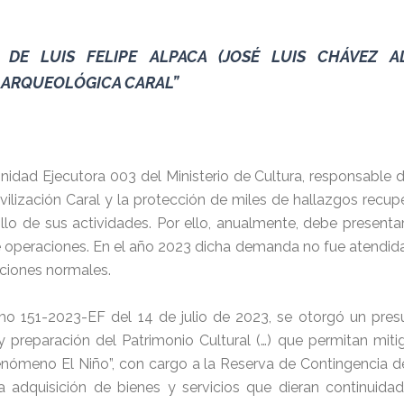
 DE LUIS FELIPE ALPACA (JOSÉ LUIS CHÁVEZ A
A ARQUEOLÓGICA CARAL”
nidad Ejecutora 003 del Ministerio de Cultura, responsable d
vilización Caral y la protección de miles de hallazgos rec
ollo de sus actividades. Por ello, anualmente, debe present
operaciones. En el año 2023 dicha demanda no fue atendida c
aciones normales.
 151-2023-EF del 14 de julio de 2023, se otorgó un presu
n y preparación del Patrimonio Cultural (…) que permitan miti
Fenómeno El Niño”, con cargo a la Reserva de Contingencia d
 adquisición de bienes y servicios que dieran continuidad