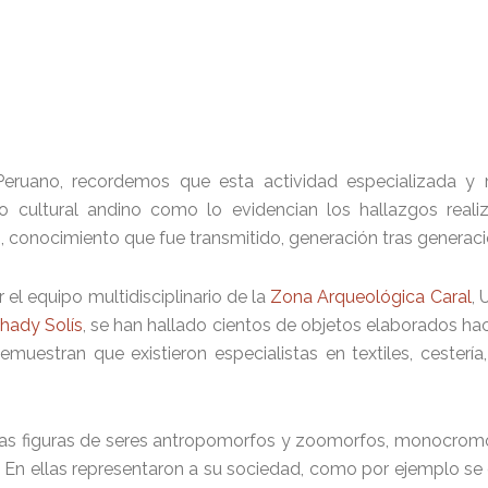
eruano, recordemos que esta actividad especializada y mi
lo cultural andino como lo evidencian los hallazgos real
s, conocimiento que fue transmitido, generación tras generaci
 el equipo multidisciplinario de la
Zona Arqueológica Caral
, 
hady Solís
, se han hallado cientos de objetos elaborados ha
emuestran que existieron especialistas en textiles, cesterí
las figuras de seres antropomorfos y zoomorfos, monocrom
da. En ellas representaron a su sociedad, como por ejemplo se