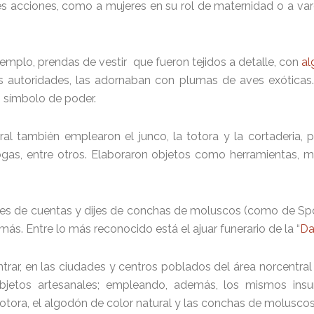
es acciones, como a mujeres en su rol de maternidad o a var
ejemplo, prendas de vestir que fueron tejidos a detalle, con
al
las autoridades, las adornaban con plumas de aves exóticas
”, símbolo de poder.
l también emplearon el junco, la totora y la cortaderia, pa
sogas, entre otros. Elaboraron objetos como herramientas, 
res de cuentas y dijes de conchas de moluscos (como de Spon
 más. Entre lo más reconocido está el ajuar funerario de la “
Da
rar, en las ciudades y centros poblados del área norcentral 
 objetos artesanales; empleando, además, los mismos in
 totora, el algodón de color natural y las conchas de molusco