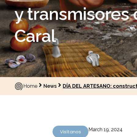
y transmisores c
Caral
Home
News
DÍA DEL ARTESANO: constructo
March 19, 2024
Visítanos