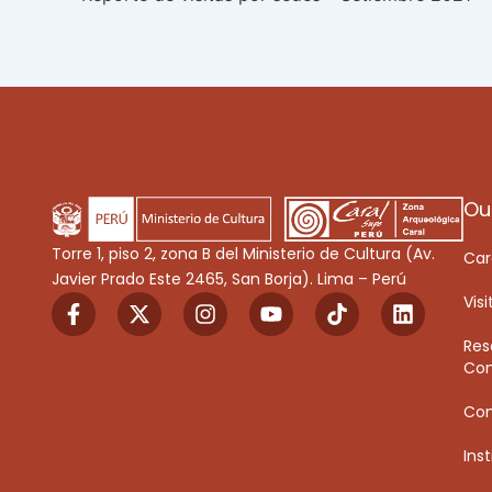
Ou
Torre 1, piso 2, zona B del Ministerio de Cultura (Av.
Car
Javier Prado Este 2465, San Borja). Lima – Perú
F
X
I
Y
T
L
Visi
a
-
n
o
i
i
c
t
s
u
k
n
Res
e
w
t
t
T
k
Con
b
i
a
u
o
e
o
t
g
b
k
d
Co
o
t
r
e
i
k
e
a
n
Inst
-
r
m