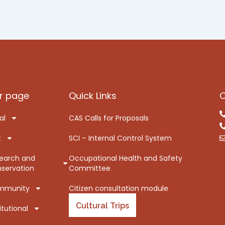
r page
Quick Links
C
al
CAS Calls for Proposals
t
SCI – Internal Control System
earch and
Occupational Health and Safety
servation
Committee
mmunity
Citizen consultation module
Cultural Trips
itutional