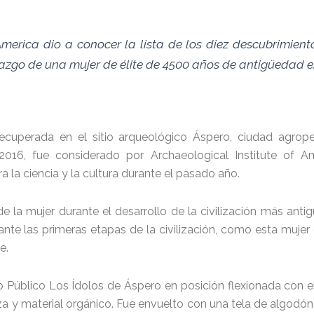
 America dio a conocer la lista de los diez descubrimien
lazgo de una mujer de élite de 4500 años de antigüedad en
uperada en el sitio arqueológico Áspero, ciudad agropes
016, fue considerado por Archaeological Institute of 
la ciencia y la cultura durante el pasado año.
de la mujer durante el desarrollo de la civilización más anti
ante las primeras etapas de la civilización, como esta muj
e.
io Público Los Ídolos de Áspero en posición flexionada con 
 y material orgánico. Fue envuelto con una tela de algodón y