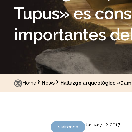
Tupus» es cons
importantes d
Home
News
Hallazgo arqueológico «Dama
January 12, 2017
Visítanos