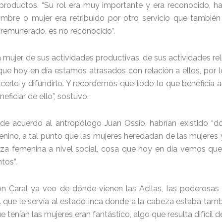
productos. “Su rol era muy importante y era reconocido, ha
mbre o mujer era retribuido por otro servicio que también 
 remunerado, es no reconocido”.
 mujer, de sus actividades productivas, de sus actividades relig
que hoy en día estamos atrasados con relación a ellos, por 
lo y difundirlo. Y recordemos que todo lo que beneficia a l
ficiar de ello”, sostuvo.
de acuerdo al antropólogo Juan Ossio, habrían existido “do
enino, a tal punto que las mujeres heredadan de las mujeres
za femenina a nivel social, cosa que hoy en día vemos que 
tos”.
ción Caral ya veo de dónde vienen las Acllas, las poderosa
 que le servía al estado inca donde a la cabeza estaba tam
 tenían las mujeres eran fantástico, algo que resulta difícil 