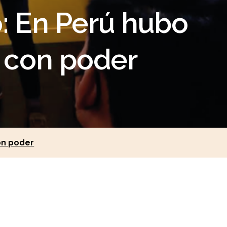
o: En Perú hubo
 con poder
on poder