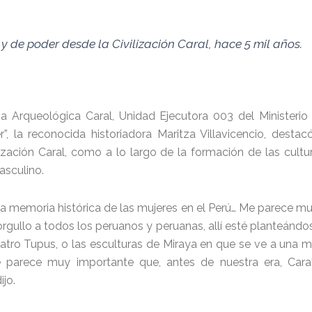
y de poder desde la Civilización Caral, hace 5 mil años.
a Arqueológica Caral, Unidad Ejecutora 003 del Ministerio
r”, la reconocida historiadora Maritza Villavicencio, desta
lización Caral, como a lo largo de la formación de las cultur
sculino.
la memoria histórica de las mujeres en el Perú… Me parece m
 orgullo a todos los peruanos y peruanas, allí esté planteándo
tro Tupus, o las esculturas de Miraya en que se ve a una mu
 parece muy importante que, antes de nuestra era, Car
jo.