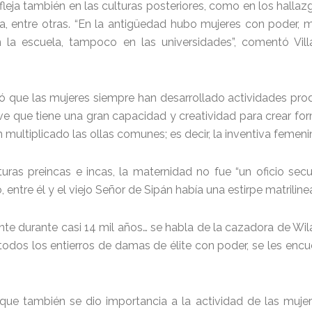
fleja también en las culturas posteriores, como en los halla
entre otras. “En la antigüedad hubo mujeres con poder, me
la escuela, tampoco en las universidades”, comentó Villav
 que las mujeres siempre han desarrollado actividades produ
 ve que tiene una gran capacidad y creatividad para crear fo
multiplicado las ollas comunes; es decir, la inventiva femenin
lturas preincas e incas, la maternidad no fue “un oficio s
entre él y el viejo Señor de Sipán había una estirpe matrilinea
ante durante casi 14 mil años… se habla de la cazadora de Wi
odos los entierros de damas de élite con poder, se les encue
 que también se dio importancia a la actividad de las mujer