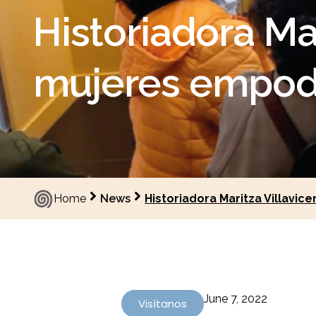
Historiadora Ma
mujeres empod
Home
News
Historiadora Maritza Villavi
June 7, 2022
Visítanos