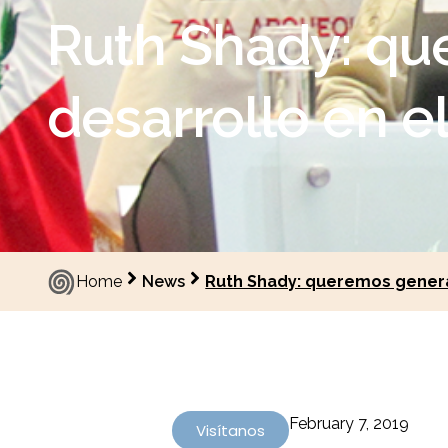
Ruth Shady: qu
desarrollo en el
Home
News
Ruth Shady: queremos generar
February 7, 2019
Visítanos