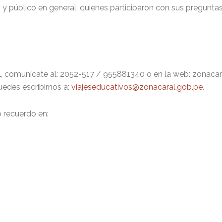
, y público en general, quienes participaron con sus pregunt
al, comunícate al: 2052-517 / 955881340 o en la web: zonacar
edes escribirnos a:
viajeseducativos@zonacaral.gob.pe
.
 recuerdo en: