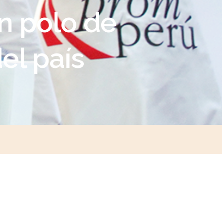
n polo de
el país