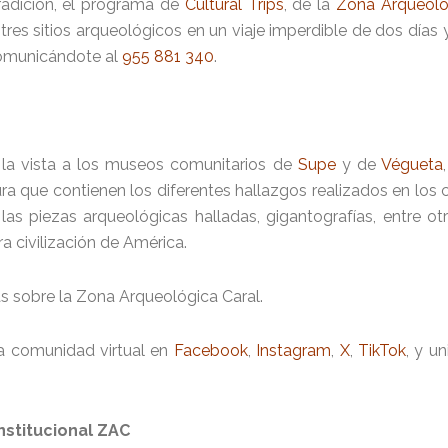
 tradición, el programa de
Cultural Trips
, de la
Zona Arqueoló
s tres sitios arqueológicos en un viaje imperdible de dos días
 comunicándote al
955 881 340
.
la vista a los museos comunitarios de
Supe
y de
Végueta
a que contienen los diferentes hallazgos realizados en los 
de las piezas arqueológicas halladas, gigantografías, entre 
a civilización de América.
s sobre la Zona Arqueológica Caral.
a comunidad virtual en
Facebook
,
Instagram
,
X
,
TikTok
, y u
nstitucional ZAC