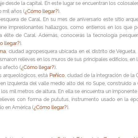
je desde la capital. En este lugar se encuentran los colosale
 mil años (
¿Cómo llegar?
).
 pesquera de Caral. En su mes de aniversario este sitio ar
ene impresionantes hallazgos, como entierros en los que
a élite de Caral. Además, conocerás la tecnología pesquer
 llegar?
).
ama
, ciudad agropesquera ubicada en el distrito de Végueta,
smaron relieves en los muros de sus principales edificios, en 
s afectó (
¿Cómo llegar?
).
os arqueológicos, está
Peñico
, ciudad de la integración de la 
en izquierda del valle medio alto del río Supe, construido a
los mil metros de altura. En ella se encuentra un imponente
 relieves con forma de pututus, instrumento usado en la é
rio en América (
¿Cómo llegar?
).