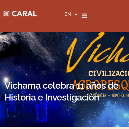
Skip
to
EN
content
Vichama celebra 11 años de
Historia e Investigación