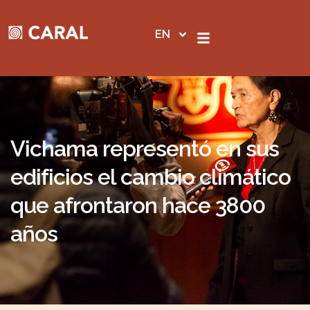
Skip
to
EN
content
Vichama representó en sus
edificios el cambio climático
que afrontaron hace 3800
años