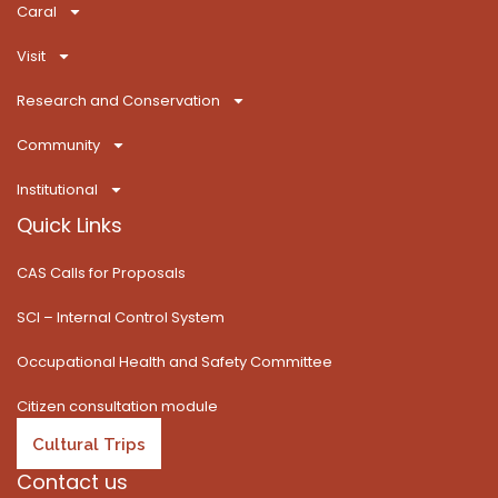
b
i
a
u
o
e
Caral
o
t
g
b
k
d
o
t
r
e
i
Visit
k
e
a
n
-
r
m
Research and Conservation
f
Community
Institutional
Quick Links
CAS Calls for Proposals
SCI – Internal Control System
Occupational Health and Safety Committee
Citizen consultation module
Cultural Trips
Contact us