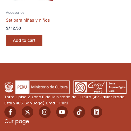
Accesorios
Set para niñas y niños
S/
12.50
Add to cart
Torre 1, piso 2, zona B del Ministerio de Cultura (Av. Javier Prado
Este 2465, San Borja). Lima – Perú
F
X
I
Y
T
L
a
-
n
o
i
i
c
t
s
u
k
n
Our page
e
w
t
t
T
k