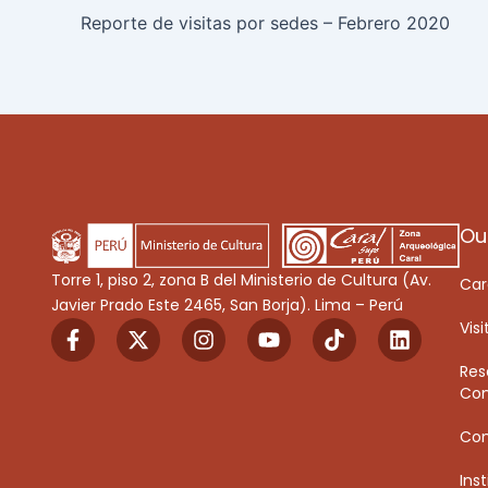
Reporte de visitas por sedes – Febrero 2020
Ou
Torre 1, piso 2, zona B del Ministerio de Cultura (Av.
Car
Javier Prado Este 2465, San Borja). Lima – Perú
F
X
I
Y
T
L
Visi
a
-
n
o
i
i
c
t
s
u
k
n
Res
e
w
t
t
T
k
Con
b
i
a
u
o
e
o
t
g
b
k
d
Co
o
t
r
e
i
k
e
a
n
Inst