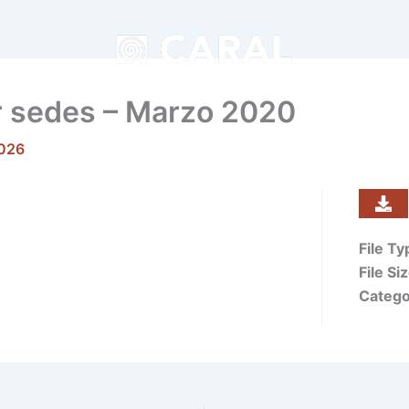
or sedes – Marzo 2020
2026
File T
File Si
Catego