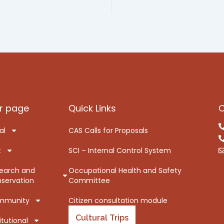
r page
Quick Links
C
al
CAS Calls for Proposals
t
SCI – Internal Control System
earch and
Occupational Health and Safety
servation
Committee
mmunity
Citizen consultation module
Cultural Trips
itutional