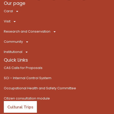
c
t
s
u
k
n
Our page
e
w
t
t
T
k
Caral
b
i
a
u
o
e
o
t
g
b
k
d
Visit
o
t
r
e
i
k
e
a
n
Research and Conservation
-
r
m
f
Community
Institutional
Quick Links
CAS Calls for Proposals
SCI – Internal Control System
Occupational Health and Safety Committee
Citizen consultation module
Cultural Trips