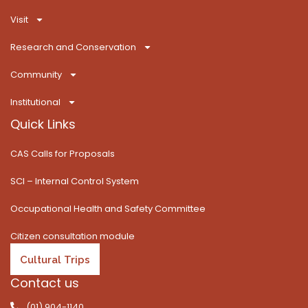
o
t
g
b
k
d
o
t
r
e
i
Visit
k
e
a
n
-
r
m
Research and Conservation
f
Community
Institutional
Quick Links
CAS Calls for Proposals
SCI – Internal Control System
Occupational Health and Safety Committee
Citizen consultation module
Cultural Trips
Contact us
(01) 904-1140