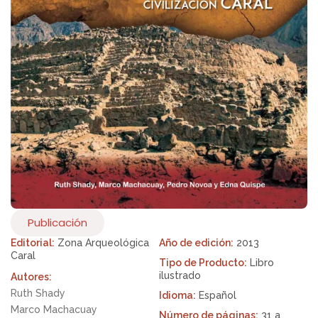
Publicación
Editorial:
Zona Arqueológica
Año de edición:
2013
Caral
Tipo de Producto:
Libro
ilustrado
Autores:
Ruth Shady
Idioma:
Español
Marco Machacuay
Número de páginas:
31 a