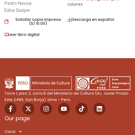
Pedro Novoa
colores
Edna Quispe
Solicitar copia impresa
Descarga en español
(
S/
10.00
)
Leer libro digital
Torre 1, piso 2, zona B del Ministerio de Cultura (Av. Javier Prado
Este 2465, San Borja). Lima – Perú
F
X
I
Y
T
L
a
-
n
o
i
i
c
t
s
u
k
n
Our page
e
w
t
t
T
k
b
i
a
u
o
e
Caral