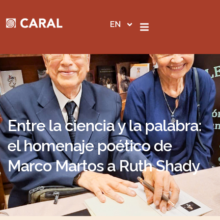
Skip
to
EN
content
Entre la ciencia y la palabra:
el homenaje poético de
Marco Martos a Ruth Shady