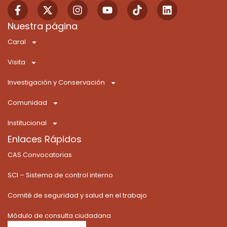
F
X
I
Y
T
L
a
-
n
o
i
i
c
t
s
u
k
n
Nuestra página
e
w
t
t
t
k
Caral
b
i
a
u
o
e
o
t
g
b
k
d
Visita
o
t
r
e
i
k
e
a
n
Investigación y Conservación
-
r
m
f
Comunidad
Institucional
Enlaces Rápidos
CAS Convocatorias
SCI – Sistema de control interno
Comité de seguridad y salud en el trabajo
Módulo de consulta ciudadana