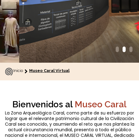
Inicio
Museo Caral Virtual
Los valores de la Civilización
ersivas
Bienvenidos al
Museo Caral
La Zona Arqueológica Caral, como parte de su esfuerzo por
lograr que el relevante patrimonio cultural de la Civilización
Recorre la exposición virtual sobre Caral y conoce a la sorprendente civil
Caral sea conocido, y asumiendo el reto que nos plantea la
evas formas de acercarte al
andina, y los valores que guiaron a sus habitantes hacia un desarrollo sos
actual circunstancia mundial, presenta a todo el público
ible y diseñada para inspirar
nacional e internacional, el MUSEO CARAL VIRTUAL, dedicado