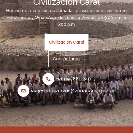
Civilización Caral
Horario de recepción de llamadas e inscripciones vía correo
electrónico y WhatsApp: de Lunes a Viernes de 9:00 a.m. a
6:00 p.m.
Civilización Caral
Contáctanos
+51 955 881 340
viajeseducativos@zonacaral.gob.pe