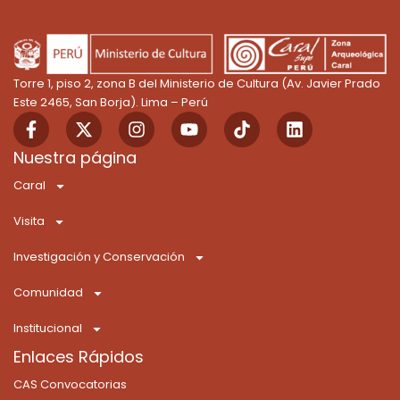
Torre 1, piso 2, zona B del Ministerio de Cultura (Av. Javier Prado
Este 2465, San Borja). Lima – Perú
F
X
I
Y
T
L
a
-
n
o
i
i
c
t
s
u
k
n
Nuestra página
e
w
t
t
t
k
Caral
b
i
a
u
o
e
o
t
g
b
k
d
Visita
o
t
r
e
i
k
e
a
n
Investigación y Conservación
-
r
m
f
Comunidad
Institucional
Enlaces Rápidos
CAS Convocatorias