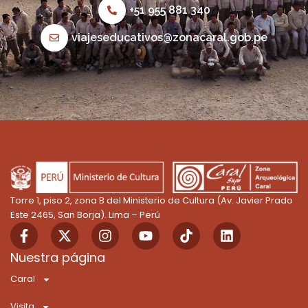
+51 955 881 340
viajeseducativos@zonacaral.gob.pe
Torre 1, piso 2, zona B del Ministerio de Cultura (Av. Javier Prado
Este 2465, San Borja). Lima – Perú
F
X
I
Y
T
L
a
-
n
o
i
i
c
t
s
u
k
n
Nuestra página
e
w
t
t
t
k
Caral
b
i
a
u
o
e
o
t
g
b
k
d
Visita