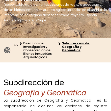
Responsable de ejecutar las acciones de registro geoespacial
de los bienes inmuebles arqueológicos ubicados en el ámbito de
intervención del órgano desconcentrado Proyecto Especial
Arqueológico Caral – Supe.
Dirección de
Subdirección de
Inicio
Investigación y
Geografía y
Conservación de
Geomática
Bienes Inmuebles
Arqueológicos
Subdirección de
Geografía y Geomática
La Subdirección de Geografía y Geomática es la
responsable de ejecutar las acciones de registro