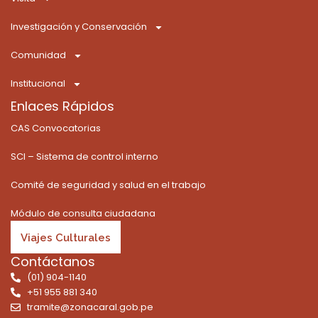
o
t
r
e
i
k
e
a
n
Investigación y Conservación
-
r
m
f
Comunidad
Institucional
Enlaces Rápidos
CAS Convocatorias
SCI – Sistema de control interno
Comité de seguridad y salud en el trabajo
Módulo de consulta ciudadana
Viajes Culturales
Contáctanos
(01) 904-1140
+51 955 881 340
tramite@zonacaral.gob.pe