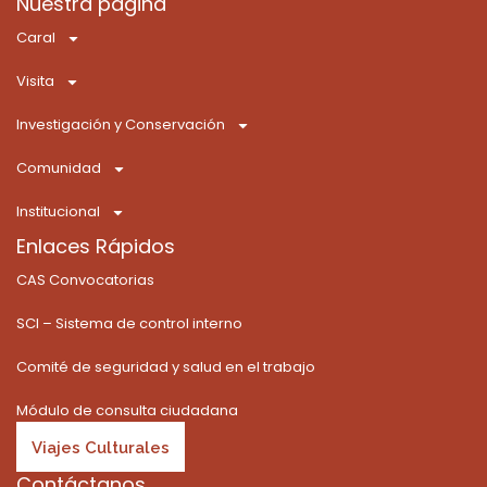
c
t
s
u
k
n
Nuestra página
e
w
t
t
t
k
Caral
b
i
a
u
o
e
o
t
g
b
k
d
Visita
o
t
r
e
i
k
e
a
n
Investigación y Conservación
-
r
m
f
Comunidad
Institucional
Enlaces Rápidos
CAS Convocatorias
SCI – Sistema de control interno
Comité de seguridad y salud en el trabajo
Módulo de consulta ciudadana
Viajes Culturales
Contáctanos