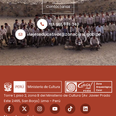
Contáctanos
+51 955 881 340
viajeseducativos@zonacaral.gob.pe
Torre 1, piso 2, zona B del Ministerio de Cultura (Av. Javier Prado
Este 2465, San Borja). Lima – Perú
F
X
I
Y
T
L
a
-
n
o
i
i