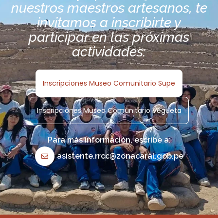
nuestros maestros artesanos, te
invitamos a inscribirte y
participar en las próximas
actividades:
Inscripciones Museo Comunitario Supe
Inscripciones Museo Comunitario Végueta
Para más información, escribe a:
asistente.rrcc@zonacaral.gob.pe