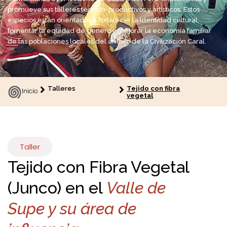
promueve sus talleres técnico-productivos y artísticos. Estos
espacios están orientados a fortalecer la identidad cultural,
fomentar la equidad de género y mejorar la economía familiar
de las poblaciones locales del ámbito de la Civilización Caral.
Talleres
Tejido con fibra
Inicio
vegetal
Taller
Tejido con Fibra Vegetal
(Junco) en el
Valle de
Supe y su área de