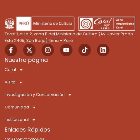
Torre 1, piso 2, zona B del Ministerio de Cultura (Av. Javier Prado
Este 2465, San Borja). Lima – Perú
F
X
I
Y
T
L
a
-
n
o
i
i
c
t
s
u
k
n
Nuestra página
e
w
t
t
t
k
Caral
b
i
a
u
o
e
o
t
g
b
k
d
Visita
o
t
r
e
i
k
e
a
n
Investigación y Conservación
-
r
m
f
Comunidad
Institucional
Enlaces Rápidos
CAS Convocatorias