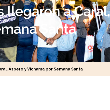
s llegaron a Caral
emana Santa
 Caral, Áspero y Vichama por Semana Santa