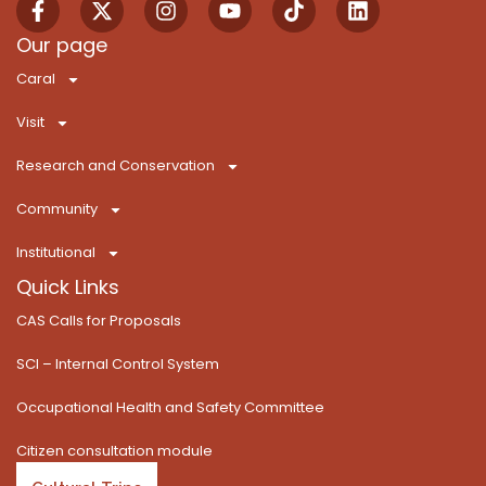
a
-
n
o
i
i
c
t
s
u
k
n
Our page
e
w
t
t
T
k
Caral
b
i
a
u
o
e
o
t
g
b
k
d
Visit
o
t
r
e
i
k
e
a
n
Research and Conservation
-
r
m
f
Community
Institutional
Quick Links
CAS Calls for Proposals
SCI – Internal Control System
Occupational Health and Safety Committee
Citizen consultation module