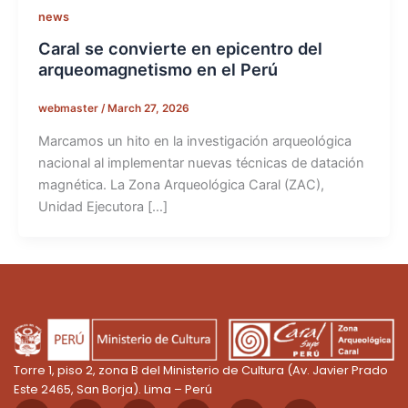
news
Caral se convierte en epicentro del
arqueomagnetismo en el Perú
webmaster
/
March 27, 2026
Marcamos un hito en la investigación arqueológica
nacional al implementar nuevas técnicas de datación
magnética. La Zona Arqueológica Caral (ZAC),
Unidad Ejecutora […]
Torre 1, piso 2, zona B del Ministerio de Cultura (Av. Javier Prado
Este 2465, San Borja). Lima – Perú
F
X
I
Y
T
L