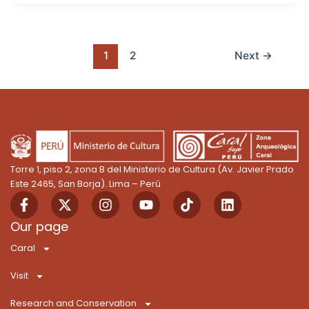
1
2
Next
→
Torre 1, piso 2, zona B del Ministerio de Cultura (Av. Javier Prado
Este 2465, San Borja). Lima – Perú
F
X
I
Y
T
L
a
-
n
o
i
i
c
t
s
u
k
n
Our page
e
w
t
t
T
k
Caral
b
i
a
u
o
e
o
t
g
b
k
d
Visit
o
t
r
e
i
k
e
a
n
Research and Conservation
-
r
m