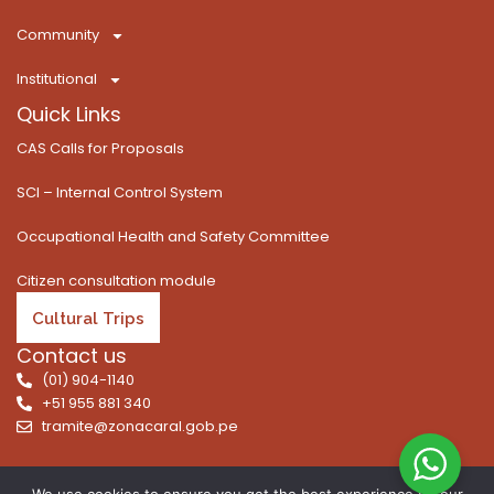
f
Community
Institutional
Quick Links
CAS Calls for Proposals
SCI – Internal Control System
Occupational Health and Safety Committee
Citizen consultation module
Cultural Trips
Contact us
(01) 904-1140
+51 955 881 340
tramite@zonacaral.gob.pe