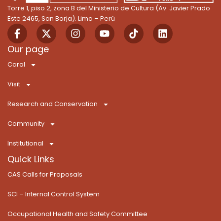
Torre 1, piso 2, zona B del Ministerio de Cultura (Av. Javier Prado
Este 2465, San Borja). Lima – Perú
F
X
I
Y
T
L
a
-
n
o
i
i
c
t
s
u
k
n
Our page
e
w
t
t
T
k
Caral
b
i
a
u
o
e
o
t
g
b
k
d
Visit
o
t
r
e
i
k
e
a
n
Research and Conservation
-
r
m
f
Community
Institutional
Quick Links
CAS Calls for Proposals
SCI – Internal Control System
Occupational Health and Safety Committee