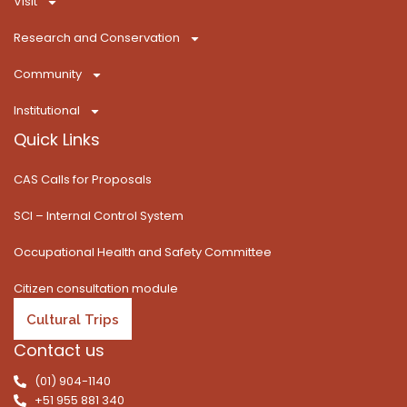
Visit
k
e
a
n
-
r
m
Research and Conservation
f
Community
Institutional
Quick Links
CAS Calls for Proposals
SCI – Internal Control System
Occupational Health and Safety Committee
Citizen consultation module
Cultural Trips
Contact us
(01) 904-1140
+51 955 881 340