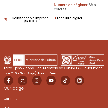
Número de páginas:
68 a
colores
Solicitar copia impresa
Leer libro digital
(
S/
0.00
)
Torre 1, piso 2, zona B del Ministerio de Cultura (Av. Javier Prado
Este 2465, San Borja). Lima – Perú
F
X
I
Y
T
L
a
-
n
o
i
i
c
t
s
u
k
n
Our page
e
w
t
t
T
k
b
i
a
u
o
e
Caral
o
t
g
b
k
d
o
t
r
e
i