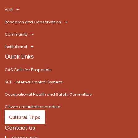
o
t
g
b
k
d
o
t
r
e
i
Visit
k
e
a
n
-
r
m
Research and Conservation
f
Community
Institutional
Quick Links
CAS Calls for Proposals
SCI – Internal Control System
Occupational Health and Safety Committee
Citizen consultation module
Cultural Trips
Contact us