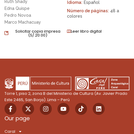
Ruth Shady
Idioma:
Español
Edna Quispe
Número de páginas:
48 a
Pedro Novoa
colores
Marco Machacuay
Solicitar copia impresa
Leer libro digital
(
S/
20.00
)
Torre 1, piso 2, zona B del Ministerio de Cultura (Av. Javier Prado
Este 2465, San Borja). Lima – Perú
F
X
I
Y
T
L
a
-
n
o
i
i
c
t
s
u
k
n
Our page
e
w
t
t
T
k
b
i
a
u
o
e
Caral