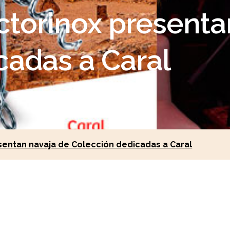
ctorinox presenta
cadas a Caral
sentan navaja de Colección dedicadas a Caral