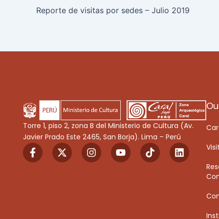
Reporte de visitas por sedes – Julio 2019
Ou
Torre 1, piso 2, zona B del Ministerio de Cultura (Av.
Car
Javier Prado Este 2465, San Borja). Lima – Perú
F
X
I
Y
T
L
Visi
a
-
n
o
i
i
c
t
s
u
k
n
Res
e
w
t
t
T
k
Con
b
i
a
u
o
e
o
t
g
b
k
d
Co
o
t
r
e
i
k
e
a
n
Inst