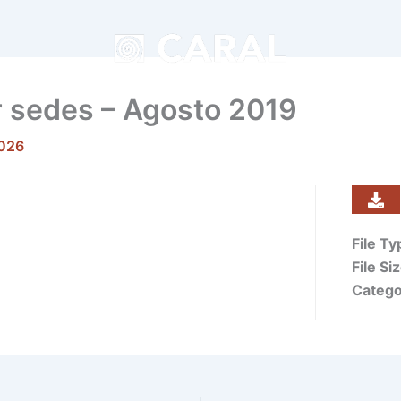
r sedes – Agosto 2019
2026
File T
File Si
Catego