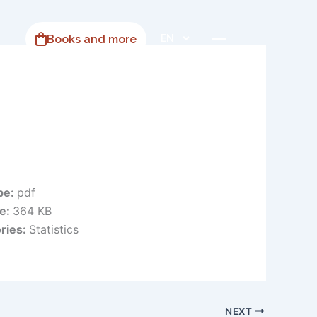
Books and more
EN
ype:
pdf
ze:
364 KB
ries:
Statistics
NEXT