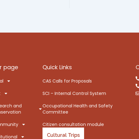
r page
Quick Links
C
al
CAS Calls for Proposals
t
SCI – Internal Control System
earch and
Occupational Health and Safety
servation
Committee
mmunity
Citizen consultation module
Cultural Trips
itutional