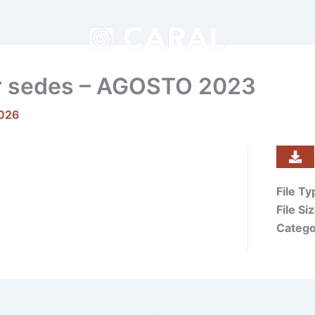
or sedes – AGOSTO 2023
2026
File T
File Si
Catego