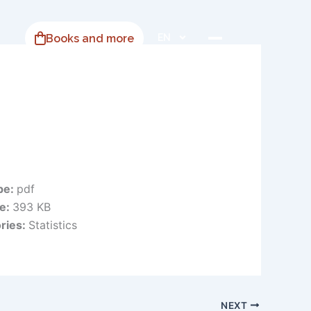
Books and more
EN
ype:
pdf
ze:
393 KB
ries:
Statistics
NEXT