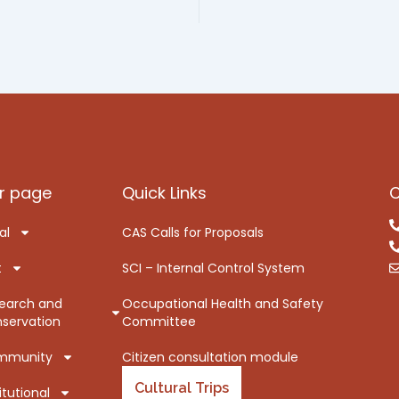
r page
Quick Links
C
al
CAS Calls for Proposals
t
SCI – Internal Control System
earch and
Occupational Health and Safety
servation
Committee
mmunity
Citizen consultation module
Cultural Trips
itutional