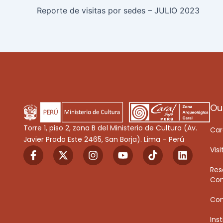
Reporte de visitas por sedes – JULIO 2023
Ou
Torre 1, piso 2, zona B del Ministerio de Cultura (Av.
Car
Javier Prado Este 2465, San Borja). Lima – Perú
F
X
I
Y
T
L
Visi
a
-
n
o
i
i
c
t
s
u
k
n
Res
e
w
t
t
T
k
Con
b
i
a
u
o
e
o
t
g
b
k
d
Co
o
t
r
e
i
k
e
a
n
Inst