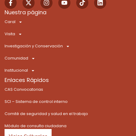
a
-
n
o
i
i
c
t
s
u
k
n
Nuestra página
e
w
t
t
t
k
Caral
b
i
a
u
o
e
o
t
g
b
k
d
Visita
o
t
r
e
i
k
e
a
n
Investigación y Conservación
-
r
m
f
Comunidad
Institucional
Enlaces Rápidos
CAS Convocatorias
SCI – Sistema de control interno
Comité de seguridad y salud en el trabajo
Módulo de consulta ciudadana