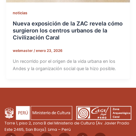
noticias
Nueva exposición de la ZAC revela cómo
surgieron los centros urbanos de la
Civilización Caral
webmaster
/
enero 23, 2026
Un recorrido por el origen de la vida urbana en los
Andes y la organización social que la hizo posible.
Torre 1, piso 2, zona B del Ministerio de Cultura (Av. Javier Prado
Este 2465, San Borja). Lima – Perú
F
X
I
Y
T
L