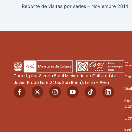
Reporte de visitas por sedes – Noviembre 2014
Ou
Torre 1, piso 2, zona B del Ministerio de Cultura (Av.
Car
Javier Prado Este 2465, San Borja). Lima – Perú
F
X
I
Y
T
L
Visi
a
-
n
o
i
i
c
t
s
u
k
n
Res
e
w
t
t
T
k
Con
b
i
a
u
o
e
o
t
g
b
k
d
Co
o
t
r
e
i
k
e
a
n
Inst