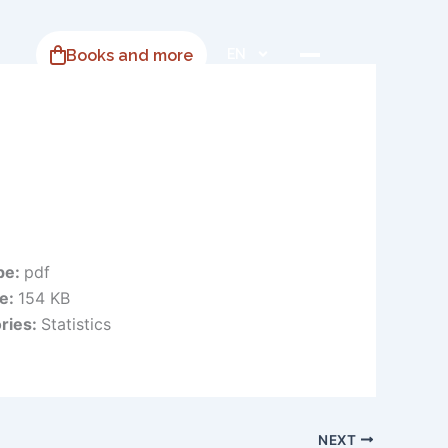
Books and more
EN
ype:
pdf
ze:
154 KB
ries:
Statistics
NEXT