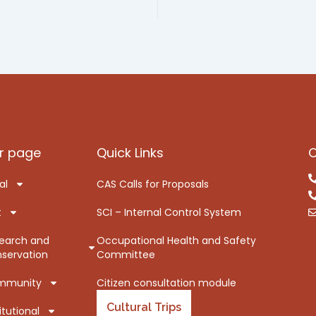
r page
Quick Links
C
al
CAS Calls for Proposals
t
SCI – Internal Control System
earch and
Occupational Health and Safety
servation
Committee
mmunity
Citizen consultation module
Cultural Trips
itutional