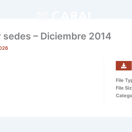
r sedes – Diciembre 2014
2026
File T
File Si
Catego